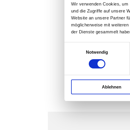
Wir verwenden Cookies, um I
und die Zugriffe auf unsere 
Website an unsere Partner fü
möglicherweise mit weiteren
Unique Feat
der Dienste gesammelt habe
Curabitur dictum fringi
Einwilligungsauswahl
Fusce volutpat lectus ju
Notwendig
congue ut. Vivamus ut 
tempus dictum purus 
rutrum risus, vel vulpu
Ablehnen