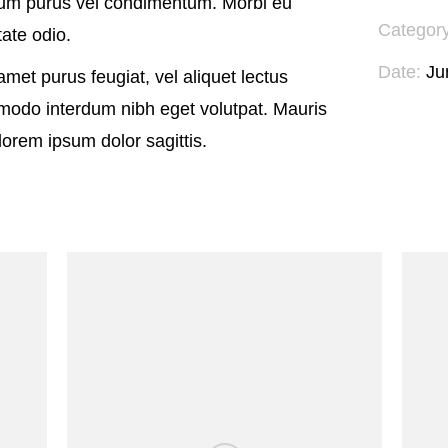
tum purus vel condimentum. Morbi eu
Category
tate odio.
Date:
Ju
 amet purus feugiat, vel aliquet lectus
modo interdum nibh eget volutpat. Mauris
 lorem ipsum dolor sagittis.