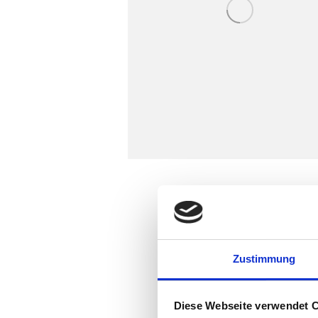
Curabitur dictum fringi
Vivamus ut ultricies a
vel vulputate odio.
Zustimmung
Proin ultrices nulla s
Diese Webseite verwendet 
eget volutpat. Mauris e