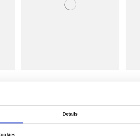
lla turpis vel bibendum. Fusce volutpat lectus justo, ut sus
nte. Phasellus tempus dictum purus vel condimentum. Mor
Details
it amet purus feugiat, vel aliquet lectus interdum. Intege
Cookies
leifend in ligula vitae lorem ipsum dolor sagittis.