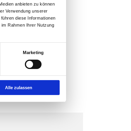
 Medien anbieten zu können
hrer Verwendung unserer
 führen diese Informationen
ie im Rahmen Ihrer Nutzung
t purus feugiat, vel
Integer commodo
Marketing
t. Mauris eleifend in
lor sagittis.
Alle zulassen