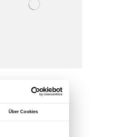
cipit felis congue ut.
bi eu rutrum risus,
Über Cookies
r commodo interdum nibh