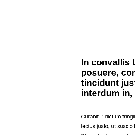
In convallis 
posuere, con
tincidunt jus
interdum in, 
Curabitur dictum fringi
lectus justo, ut suscipi