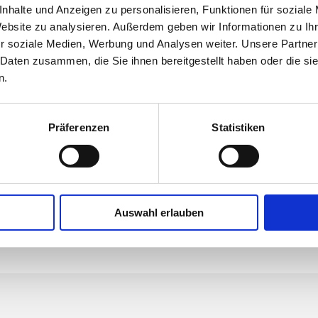
nhalte und Anzeigen zu personalisieren, Funktionen für soziale
Website zu analysieren. Außerdem geben wir Informationen zu I
r soziale Medien, Werbung und Analysen weiter. Unsere Partner
 Daten zusammen, die Sie ihnen bereitgestellt haben oder die s
ures
Benefits
n.
lla turpis vel bibendum.
Proin ultrices nulla sit ame
sto, ut suscipit felis
aliquet lectus interdum. 
Präferenzen
Statistiken
ultricies ante. Phasellus
interdum nibh eget volutpa
vel condimentum. Morbi eu
ligula vitae lorem ipsum do
tate odio.
Auswahl erlauben