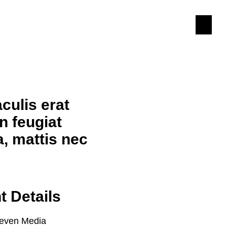
aculis erat
n feugiat
a, mattis nec
t Details
even Media