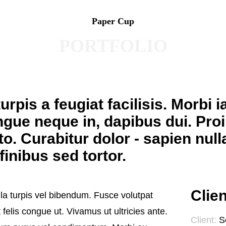
Paper Cup
PORTFOLIO
turpis a feugiat facilisis. Morbi i
gue neque in, dapibus dui. Proi
to. Curabitur dolor - sapien null
finibus sed tortor.
Clien
lla turpis vel bibendum. Fusce volutpat
t felis congue ut. Vivamus ut ultricies ante.
Client:
S